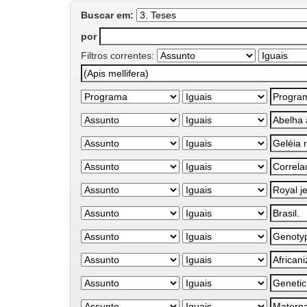
Buscar em:
por
Filtros correntes: