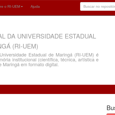
re o RI-UEM
Ajuda
AL DA UNIVERSIDADE ESTADUAL
GÁ (RI-UEM)
a Universidade Estadual de Maringá (RI-UEM) é
ria institucional (científica, técnica, artística e
e Maringá em formato digital.
Bu