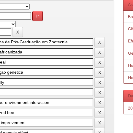
As
Ba
Ci
Ef
Ge
He
He
Da
20