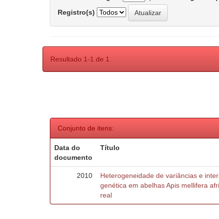
Registro(s)
Resultado 1-1 de 1.
Conjunto de itens:
Data do
Título
documento
2010
Heterogeneidade de variâncias e inte
genética em abelhas Apis mellifera af
real