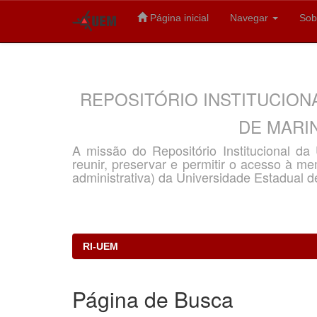
Página inicial
Navegar
Sob
Skip
navigation
REPOSITÓRIO INSTITUCION
DE MARIN
A missão do Repositório Institucional d
reunir, preservar e permitir o acesso à memó
administrativa) da Universidade Estadual d
RI-UEM
Página de Busca