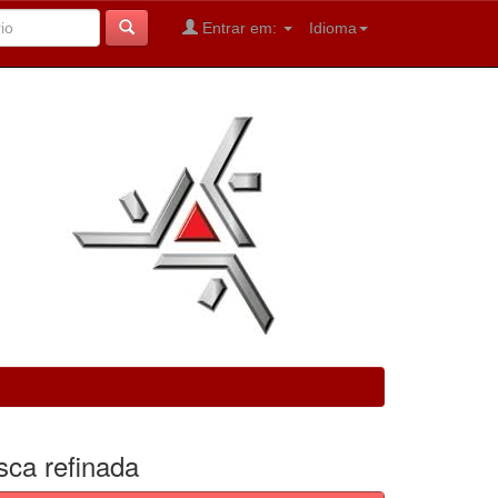
Entrar em:
Idioma
sca refinada