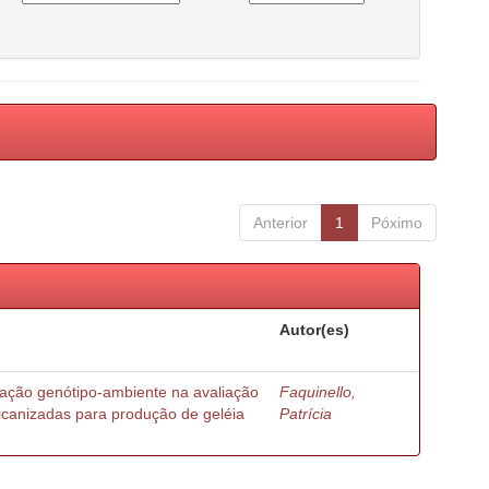
Anterior
1
Póximo
Autor(es)
ração genótipo-ambiente na avaliação
Faquinello,
ricanizadas para produção de geléia
Patrícia