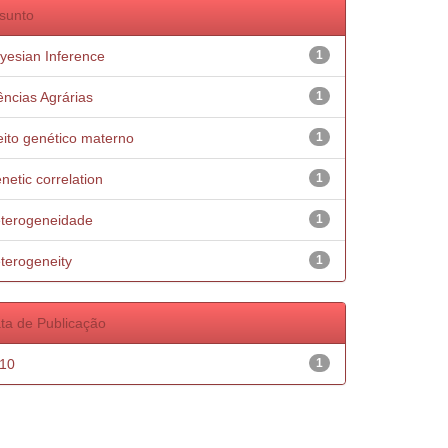
sunto
yesian Inference
1
ências Agrárias
1
eito genético materno
1
netic correlation
1
terogeneidade
1
terogeneity
1
ta de Publicação
10
1