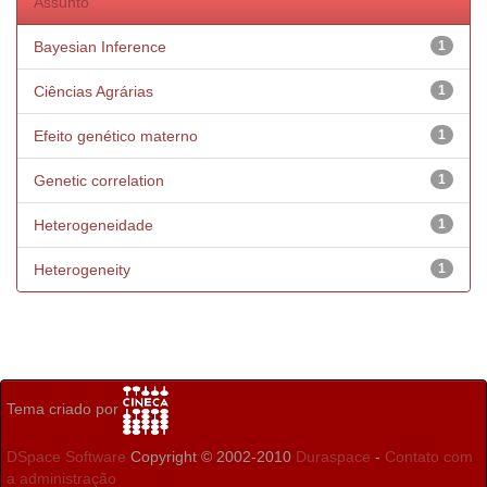
Assunto
Bayesian Inference
1
Ciências Agrárias
1
Efeito genético materno
1
Genetic correlation
1
Heterogeneidade
1
Heterogeneity
1
Tema criado por
DSpace Software
Copyright © 2002-2010
Duraspace
-
Contato com
a administração