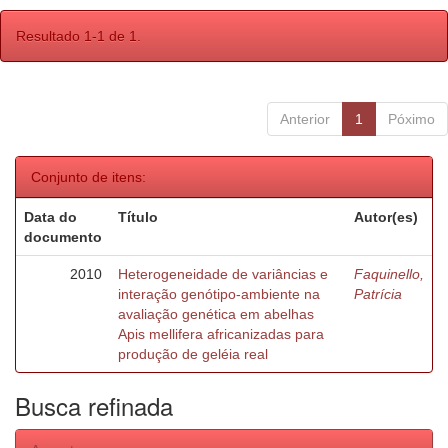
Resultado 1-1 de 1.
Anterior
1
Póximo
Conjunto de itens:
Data do
Título
Autor(es)
documento
2010
Heterogeneidade de variâncias e
Faquinello,
interação genótipo-ambiente na
Patrícia
avaliação genética em abelhas
Apis mellifera africanizadas para
produção de geléia real
Busca refinada