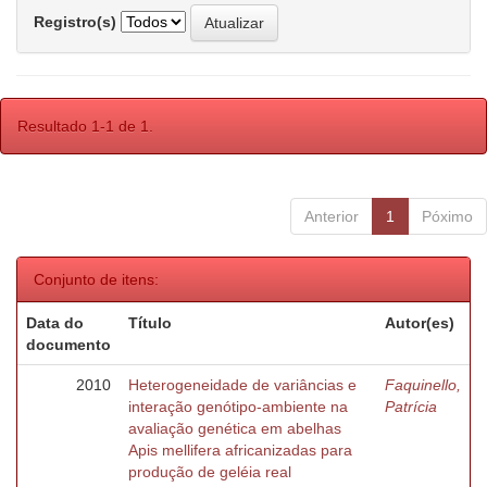
Registro(s)
Resultado 1-1 de 1.
Anterior
1
Póximo
Conjunto de itens:
Data do
Título
Autor(es)
documento
2010
Heterogeneidade de variâncias e
Faquinello,
interação genótipo-ambiente na
Patrícia
avaliação genética em abelhas
Apis mellifera africanizadas para
produção de geléia real