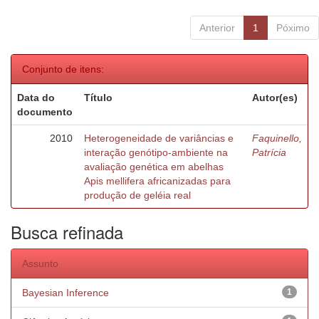
Anterior
1
Póximo
Conjunto de itens:
Data do
Título
Autor(es)
documento
2010
Heterogeneidade de variâncias e
Faquinello,
interação genótipo-ambiente na
Patrícia
avaliação genética em abelhas
Apis mellifera africanizadas para
produção de geléia real
Busca refinada
Assunto
Bayesian Inference
1