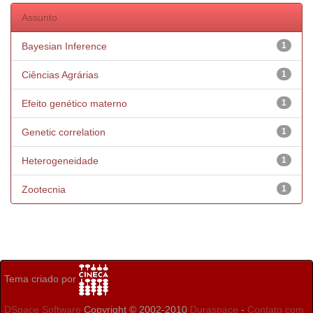
Assunto
Bayesian Inference
1
Ciências Agrárias
1
Efeito genético materno
1
Genetic correlation
1
Heterogeneidade
1
Zootecnia
1
Tema criado por
DSpace Software
Copyright © 2002-2010
Duraspace
-
Contato com