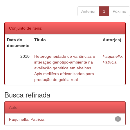
Anterior
1
Póximo
Conjunto de itens:
Data do
Título
Autor(es)
documento
2010
Heterogeneidade de variâncias e
Faquinello,
interação genótipo-ambiente na
Patrícia
avaliação genética em abelhas
Apis mellifera africanizadas para
produção de geléia real
Busca refinada
Autor
Faquinello, Patrícia
1