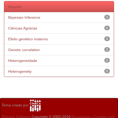
Assunto
Bayesian Inference
1
Ciências Agrárias
1
Efeito genético materno
1
Genetic correlation
1
Heterogeneidade
1
Heterogeneity
1
Tema criado por
DSpace Software
Copyright © 2002-2010
Duraspace
-
Contato com