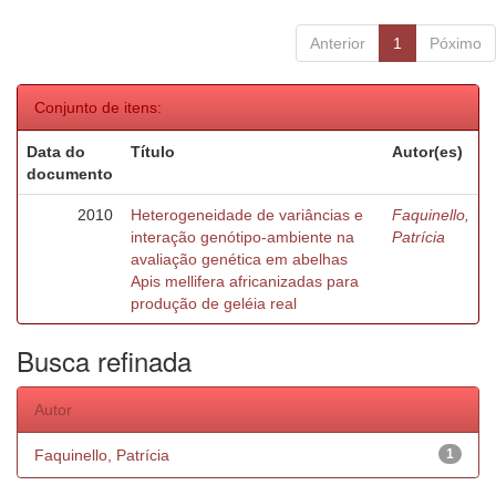
Anterior
1
Póximo
Conjunto de itens:
Data do
Título
Autor(es)
documento
2010
Heterogeneidade de variâncias e
Faquinello,
interação genótipo-ambiente na
Patrícia
avaliação genética em abelhas
Apis mellifera africanizadas para
produção de geléia real
Busca refinada
Autor
Faquinello, Patrícia
1