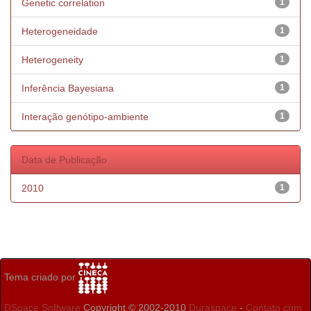
Genetic correlation
1
Heterogeneidade
1
Heterogeneity
1
Inferência Bayesiana
1
Interação genótipo-ambiente
1
Data de Publicação
2010
1
Tema criado por
DSpace Software
Copyright © 2002-2010
Duraspace
-
Contato com