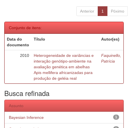
Anterior
1
Póximo
Conjunto de itens:
Data do
Título
Autor(es)
documento
2010
Heterogeneidade de variâncias e
Faquinello,
interação genótipo-ambiente na
Patrícia
avaliação genética em abelhas
Apis mellifera africanizadas para
produção de geléia real
Busca refinada
Assunto
Bayesian Inference
1