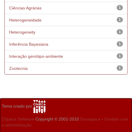
Ciências Agrárias
1
Heterogeneidade
1
Heterogeneity
1
Inferência Bayesiana
1
Interação genótipo-ambiente
1
Zootecnia
1
Tema criado por
DSpace Software
Copyright © 2002-2010
Duraspace
-
Contato com
a administração