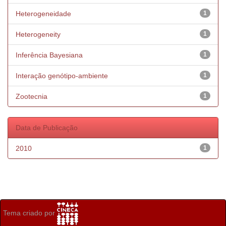
Heterogeneidade
1
Heterogeneity
1
Inferência Bayesiana
1
Interação genótipo-ambiente
1
Zootecnia
1
Data de Publicação
2010
1
Tema criado por