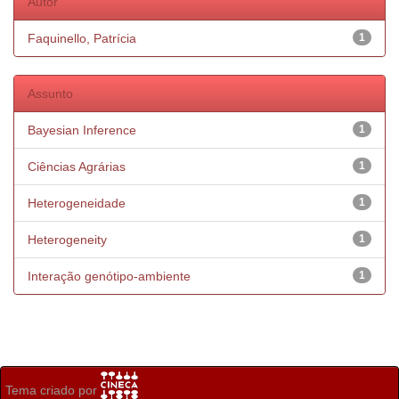
Autor
Faquinello, Patrícia
1
Assunto
Bayesian Inference
1
Ciências Agrárias
1
Heterogeneidade
1
Heterogeneity
1
Interação genótipo-ambiente
1
Tema criado por