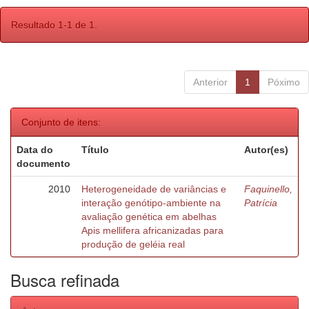
Resultado 1-1 de 1.
Anterior
1
Póximo
Conjunto de itens:
Data do
Título
Autor(es)
documento
2010
Heterogeneidade de variâncias e
Faquinello,
interação genótipo-ambiente na
Patrícia
avaliação genética em abelhas
Apis mellifera africanizadas para
produção de geléia real
Busca refinada