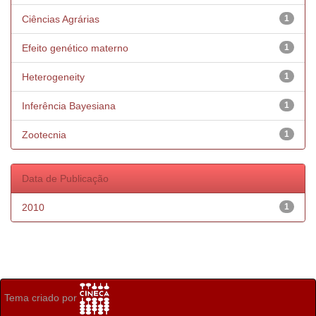
Ciências Agrárias
1
Efeito genético materno
1
Heterogeneity
1
Inferência Bayesiana
1
Zootecnia
1
Data de Publicação
2010
1
Tema criado por