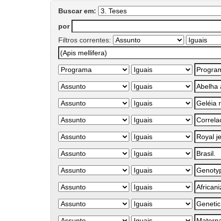
Buscar em:
por
Filtros correntes: