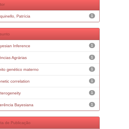
tor
quinello, Patrícia
1
sunto
yesian Inference
1
ências Agrárias
1
eito genético materno
1
netic correlation
1
terogeneity
1
ferência Bayesiana
1
ta de Publicação