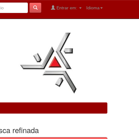
Entrar em:
Idioma
sca refinada