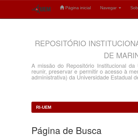
Página inicial
Navegar
Sob
Skip
navigation
REPOSITÓRIO INSTITUCION
DE MARIN
A missão do Repositório Institucional d
reunir, preservar e permitir o acesso à memó
administrativa) da Universidade Estadual d
RI-UEM
Página de Busca