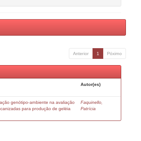
Anterior
1
Póximo
Autor(es)
ração genótipo-ambiente na avaliação
Faquinello,
ricanizadas para produção de geléia
Patrícia