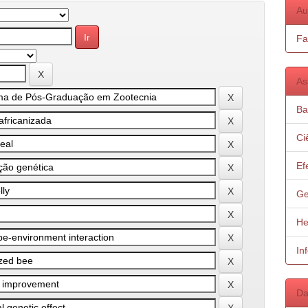
Au
Fa
As
Ba
Ci
Ef
Ge
He
In
Da