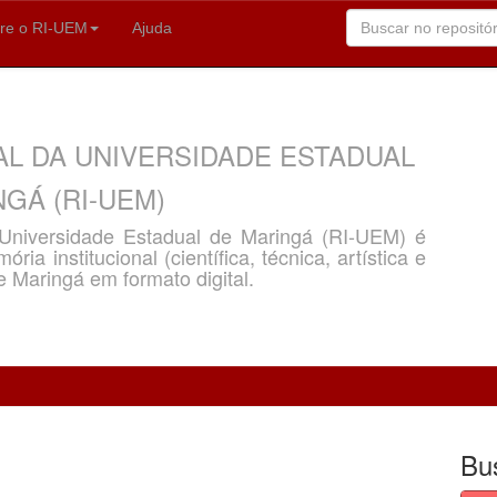
re o RI-UEM
Ajuda
AL DA UNIVERSIDADE ESTADUAL
GÁ (RI-UEM)
a Universidade Estadual de Maringá (RI-UEM) é
ria institucional (científica, técnica, artística e
e Maringá em formato digital.
Bu