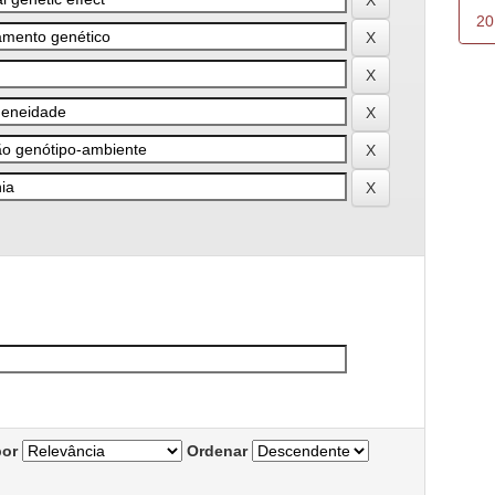
20
por
Ordenar