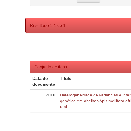
Resultado 1-1 de 1.
Conjunto de itens:
Data do
Título
documento
2010
Heterogeneidade de variâncias e inte
genética em abelhas Apis mellifera af
real