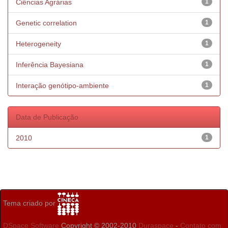
Ciências Agrárias
1
Genetic correlation
1
Heterogeneity
1
Inferência Bayesiana
1
Interação genótipo-ambiente
1
Data de Publicação
2010
1
Tema criado por
DSpace Software
Copyright © 2002-2010
Duraspace
-
Contato com