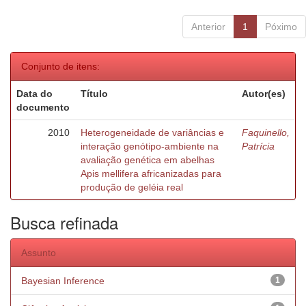
Anterior
1
Póximo
Conjunto de itens:
Data do
Título
Autor(es)
documento
2010
Heterogeneidade de variâncias e
Faquinello,
interação genótipo-ambiente na
Patrícia
avaliação genética em abelhas
Apis mellifera africanizadas para
produção de geléia real
Busca refinada
Assunto
Bayesian Inference
1