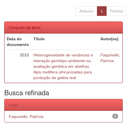
Anterior
1
Póximo
Conjunto de itens:
Data do
Título
Autor(es)
documento
2010
Heterogeneidade de variâncias e
Faquinello,
interação genótipo-ambiente na
Patrícia
avaliação genética em abelhas
Apis mellifera africanizadas para
produção de geléia real
Busca refinada
Autor
Faquinello, Patrícia
1