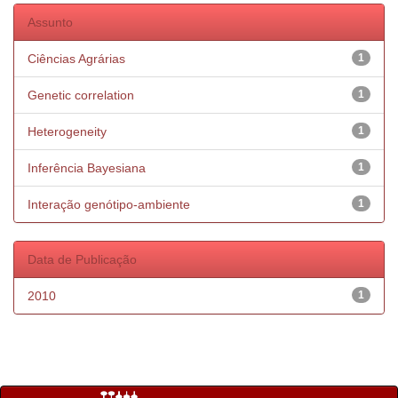
Assunto
Ciências Agrárias
1
Genetic correlation
1
Heterogeneity
1
Inferência Bayesiana
1
Interação genótipo-ambiente
1
Data de Publicação
2010
1