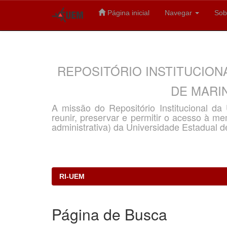
Página inicial
Navegar
Sob
Skip
navigation
REPOSITÓRIO INSTITUCION
DE MARIN
A missão do Repositório Institucional d
reunir, preservar e permitir o acesso à memó
administrativa) da Universidade Estadual d
RI-UEM
Página de Busca