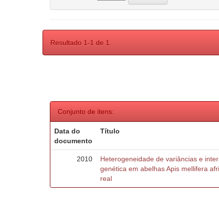
Resultado 1-1 de 1.
Conjunto de itens:
Data do
Título
documento
2010
Heterogeneidade de variâncias e inte
genética em abelhas Apis mellifera af
real