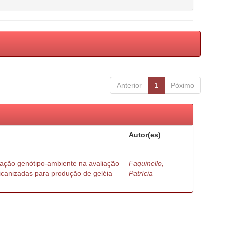
Anterior
1
Póximo
Autor(es)
ração genótipo-ambiente na avaliação
Faquinello,
ricanizadas para produção de geléia
Patrícia