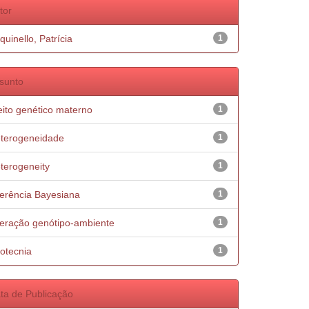
tor
quinello, Patrícia
1
sunto
eito genético materno
1
terogeneidade
1
terogeneity
1
ferência Bayesiana
1
teração genótipo-ambiente
1
otecnia
1
ta de Publicação