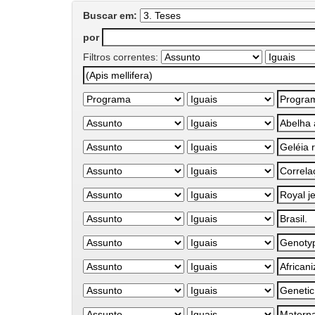
Buscar em:
por
Filtros correntes: