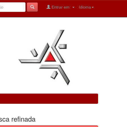
Entrar em:
Idioma
sca refinada