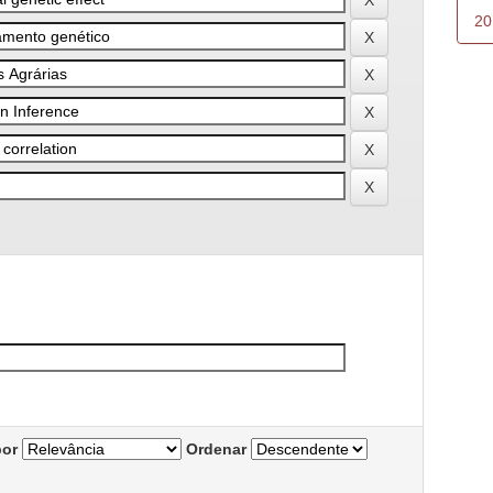
20
por
Ordenar