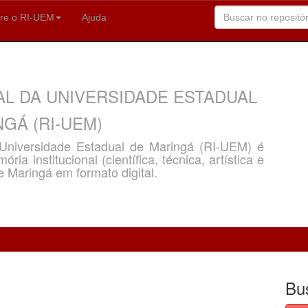
re o RI-UEM
Ajuda
AL DA UNIVERSIDADE ESTADUAL
GÁ (RI-UEM)
a Universidade Estadual de Maringá (RI-UEM) é
ria institucional (científica, técnica, artística e
e Maringá em formato digital.
Bu