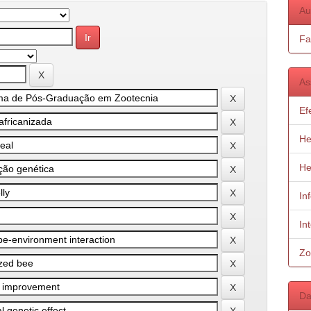
Au
Fa
As
Ef
He
He
In
In
Zo
Da