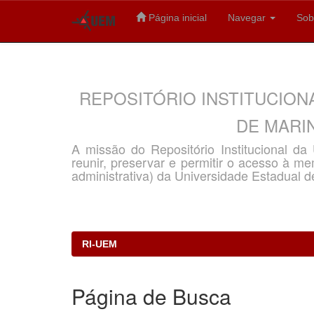
Página inicial
Navegar
Sob
Skip
navigation
REPOSITÓRIO INSTITUCION
DE MARIN
A missão do Repositório Institucional d
reunir, preservar e permitir o acesso à memó
administrativa) da Universidade Estadual d
RI-UEM
Página de Busca