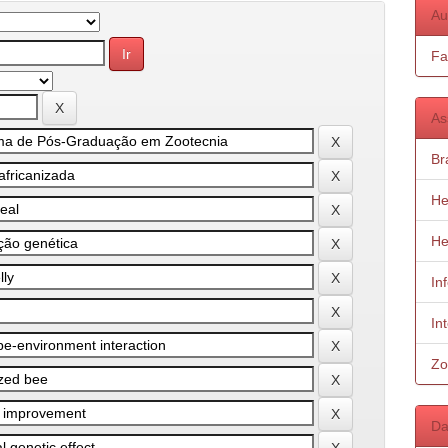
Au
Fa
As
Bra
He
He
In
In
Zo
Da