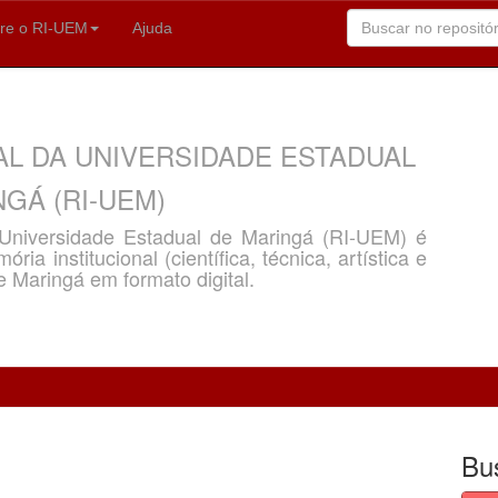
re o RI-UEM
Ajuda
AL DA UNIVERSIDADE ESTADUAL
GÁ (RI-UEM)
a Universidade Estadual de Maringá (RI-UEM) é
ria institucional (científica, técnica, artística e
e Maringá em formato digital.
Bu