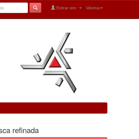
Entrar em:
Idioma
sca refinada