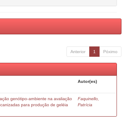
Anterior
1
Póximo
Autor(es)
ração genótipo-ambiente na avaliação
Faquinello,
ricanizadas para produção de geléia
Patrícia