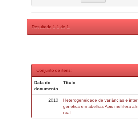
Resultado 1-1 de 1.
Conjunto de itens:
Data do
Título
documento
2010
Heterogeneidade de variâncias e inte
genética em abelhas Apis mellifera af
real