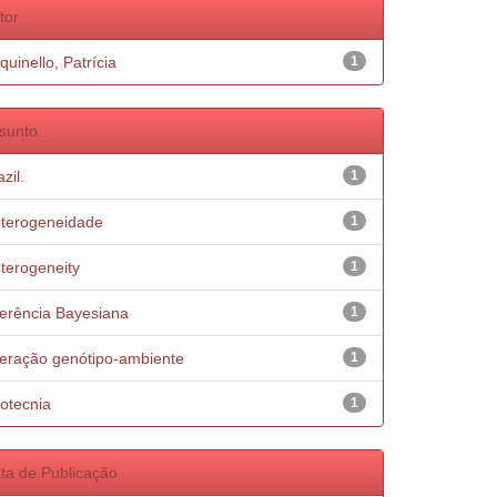
tor
quinello, Patrícia
1
sunto
zil.
1
terogeneidade
1
terogeneity
1
ferência Bayesiana
1
teração genótipo-ambiente
1
otecnia
1
ta de Publicação