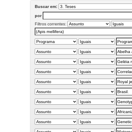
Buscar em:
por
Filtros correntes: