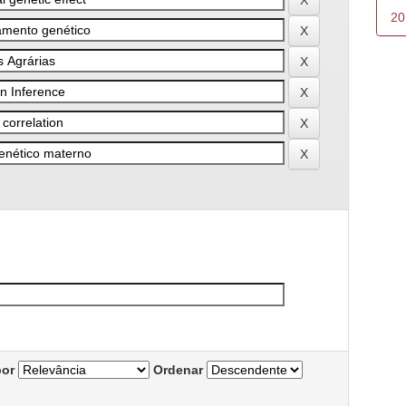
20
por
Ordenar