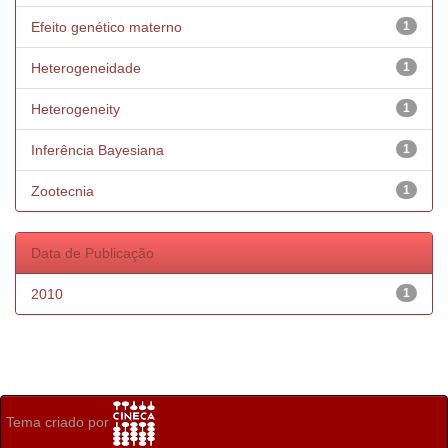
Efeito genético materno
1
Heterogeneidade
1
Heterogeneity
1
Inferência Bayesiana
1
Zootecnia
1
Data de Publicação
2010
1
Tema criado por