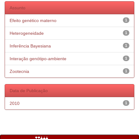
Assunto
Efeito genético materno
1
Heterogeneidade
1
Inferência Bayesiana
1
Interação genótipo-ambiente
1
Zootecnia
1
Data de Publicação
2010
1