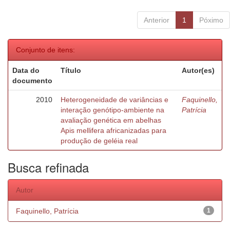
Anterior
1
Póximo
Conjunto de itens:
Data do
Título
Autor(es)
documento
2010
Heterogeneidade de variâncias e
Faquinello,
interação genótipo-ambiente na
Patrícia
avaliação genética em abelhas
Apis mellifera africanizadas para
produção de geléia real
Busca refinada
Autor
Faquinello, Patrícia
1