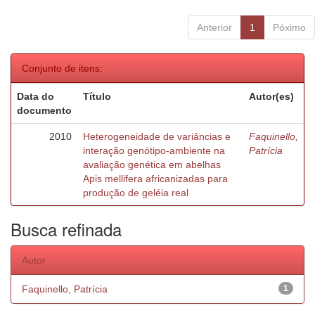
Anterior
1
Póximo
Conjunto de itens:
Data do
Título
Autor(es)
documento
2010
Heterogeneidade de variâncias e
Faquinello,
interação genótipo-ambiente na
Patrícia
avaliação genética em abelhas
Apis mellifera africanizadas para
produção de geléia real
Busca refinada
Autor
Faquinello, Patrícia
1