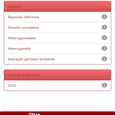
Assunto
Bayesian Inference
1
Genetic correlation
1
Heterogeneidade
1
Heterogeneity
1
Interação genótipo-ambiente
1
Data de Publicação
2010
1