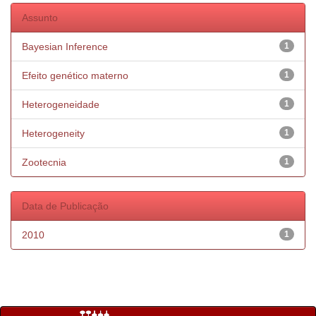
Assunto
Bayesian Inference
1
Efeito genético materno
1
Heterogeneidade
1
Heterogeneity
1
Zootecnia
1
Data de Publicação
2010
1