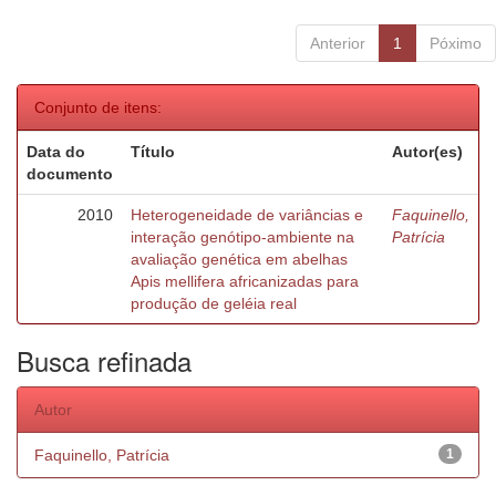
Anterior
1
Póximo
Conjunto de itens:
Data do
Título
Autor(es)
documento
2010
Heterogeneidade de variâncias e
Faquinello,
interação genótipo-ambiente na
Patrícia
avaliação genética em abelhas
Apis mellifera africanizadas para
produção de geléia real
Busca refinada
Autor
Faquinello, Patrícia
1