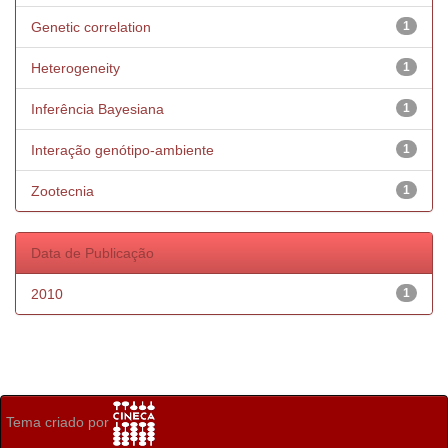
Genetic correlation
1
Heterogeneity
1
Inferência Bayesiana
1
Interação genótipo-ambiente
1
Zootecnia
1
Data de Publicação
2010
1
Tema criado por