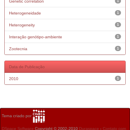
Genetic correlation
1
Heterogeneidade
1
Heterogeneity
1
Interação genótipo-ambiente
1
Zootecnia
1
Data de Publicação
2010
1
Tema criado por
DSpace Software
Copyright © 2002-2010
Duraspace
-
Contato com