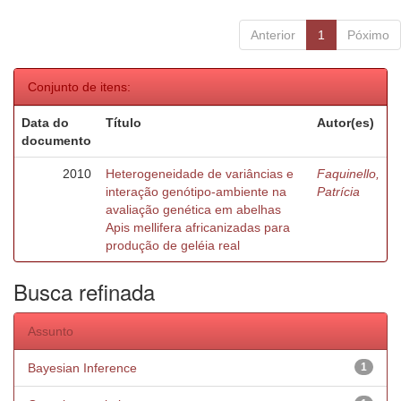
Anterior
1
Póximo
Conjunto de itens:
Data do
Título
Autor(es)
documento
2010
Heterogeneidade de variâncias e
Faquinello,
interação genótipo-ambiente na
Patrícia
avaliação genética em abelhas
Apis mellifera africanizadas para
produção de geléia real
Busca refinada
Assunto
Bayesian Inference
1