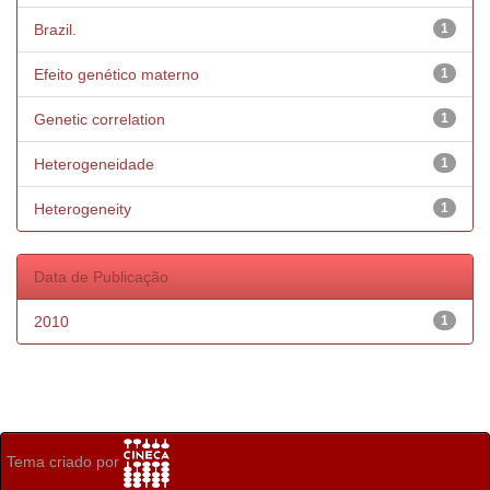
Brazil.
1
Efeito genético materno
1
Genetic correlation
1
Heterogeneidade
1
Heterogeneity
1
Data de Publicação
2010
1
Tema criado por