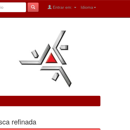
Entrar em:
Idioma
sca refinada