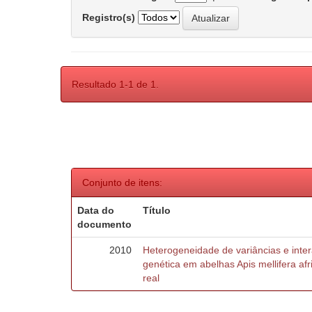
Registro(s)
Resultado 1-1 de 1.
Conjunto de itens:
Data do
Título
documento
2010
Heterogeneidade de variâncias e inte
genética em abelhas Apis mellifera af
real