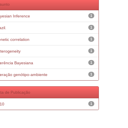
sunto
yesian Inference
1
zil.
1
netic correlation
1
terogeneity
1
ferência Bayesiana
1
teração genótipo-ambiente
1
ta de Publicação
10
1