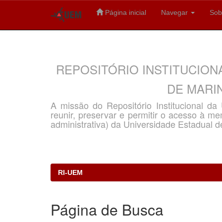
Página inicial
Navegar
Sob
Skip
navigation
REPOSITÓRIO INSTITUCION
DE MARIN
A missão do Repositório Institucional d
reunir, preservar e permitir o acesso à memó
administrativa) da Universidade Estadual d
RI-UEM
Página de Busca