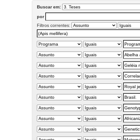
Buscar em:
por
Filtros correntes: