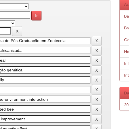
As
Ba
Bra
Ge
He
In
In
Da
20