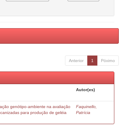
Anterior
1
Póximo
Autor(es)
ração genótipo-ambiente na avaliação
Faquinello,
ricanizadas para produção de geléia
Patrícia