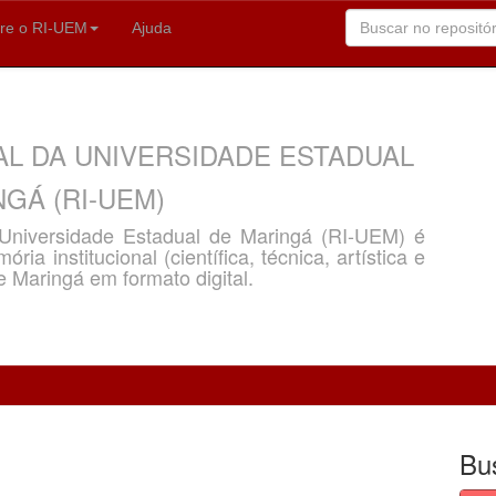
re o RI-UEM
Ajuda
AL DA UNIVERSIDADE ESTADUAL
GÁ (RI-UEM)
a Universidade Estadual de Maringá (RI-UEM) é
ria institucional (científica, técnica, artística e
e Maringá em formato digital.
Bu