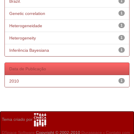
Brazil.
1
Genetic correlation
1
Heterogeneidade
1
Heterogeneity
1
Inferência Bayesiana
1
Data de Publicação
2010
1
Tema criado por
DSpace Software
Copyright © 2002-2010
Duraspace
-
Contato com