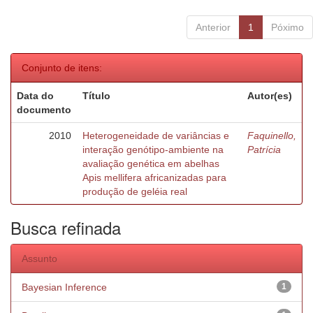
Anterior
1
Póximo
Conjunto de itens:
Data do
Título
Autor(es)
documento
2010
Heterogeneidade de variâncias e
Faquinello,
interação genótipo-ambiente na
Patrícia
avaliação genética em abelhas
Apis mellifera africanizadas para
produção de geléia real
Busca refinada
Assunto
Bayesian Inference
1