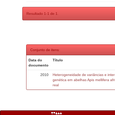
Resultado 1-1 de 1.
Conjunto de itens:
Data do
Título
documento
2010
Heterogeneidade de variâncias e inte
genética em abelhas Apis mellifera af
real