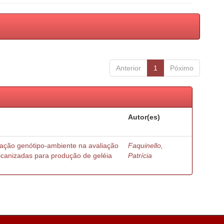
Anterior
1
Póximo
Autor(es)
ração genótipo-ambiente na avaliação
Faquinello,
ricanizadas para produção de geléia
Patrícia