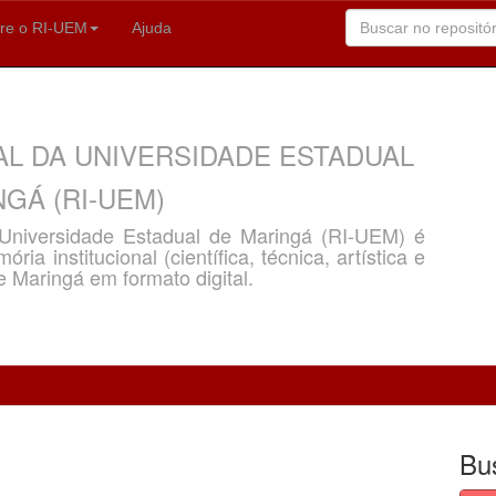
re o RI-UEM
Ajuda
AL DA UNIVERSIDADE ESTADUAL
GÁ (RI-UEM)
a Universidade Estadual de Maringá (RI-UEM) é
ria institucional (científica, técnica, artística e
e Maringá em formato digital.
Bu