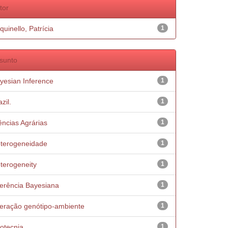
tor
quinello, Patrícia
1
sunto
yesian Inference
1
zil.
1
ências Agrárias
1
terogeneidade
1
terogeneity
1
ferência Bayesiana
1
teração genótipo-ambiente
1
otecnia
1