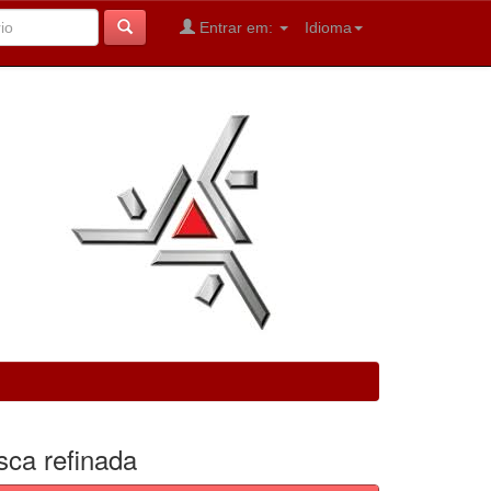
Entrar em:
Idioma
sca refinada