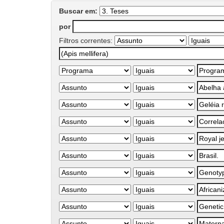
Buscar em:
por
Filtros correntes: