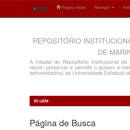
Página inicial
Navegar
Sob
Skip
navigation
REPOSITÓRIO INSTITUCION
DE MARIN
A missão do Repositório Institucional d
reunir, preservar e permitir o acesso à memó
administrativa) da Universidade Estadual d
RI-UEM
Página de Busca