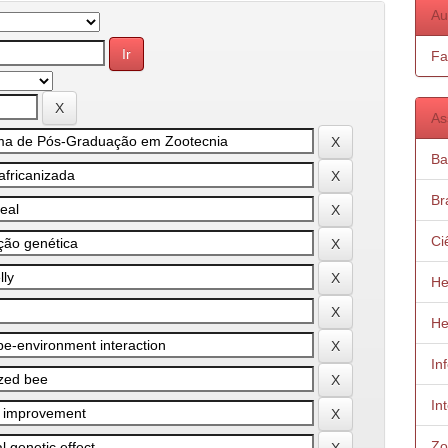
Au
Fa
As
Ba
Bra
Ci
He
He
In
In
Zo