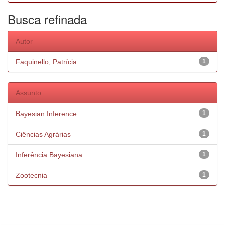
Busca refinada
Autor
Faquinello, Patrícia
1
Assunto
Bayesian Inference
1
Ciências Agrárias
1
Inferência Bayesiana
1
Zootecnia
1