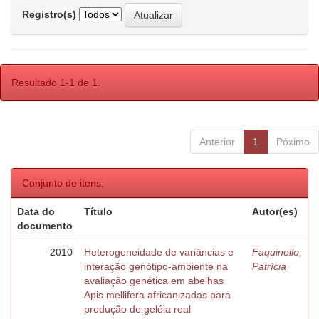
Registro(s)
Resultado 1-1 de 1.
Anterior
1
Póximo
Conjunto de itens:
Data do
Título
Autor(es)
documento
2010
Heterogeneidade de variâncias e
Faquinello,
interação genótipo-ambiente na
Patrícia
avaliação genética em abelhas
Apis mellifera africanizadas para
produção de geléia real