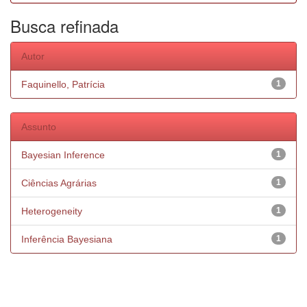
Busca refinada
Autor
Faquinello, Patrícia
1
Assunto
Bayesian Inference
1
Ciências Agrárias
1
Heterogeneity
1
Inferência Bayesiana
1