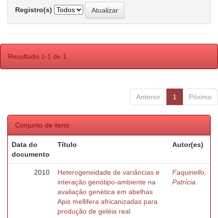
Registro(s)
Resultado 1-1 de 1.
Anterior
1
Póximo
Conjunto de itens:
Data do
Título
Autor(es)
documento
2010
Heterogeneidade de variâncias e
Faquinello,
interação genótipo-ambiente na
Patrícia
avaliação genética em abelhas
Apis mellifera africanizadas para
produção de geléia real