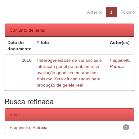
Anterior
1
Póximo
Conjunto de itens:
Data do
Título
Autor(es)
documento
2010
Heterogeneidade de variâncias e
Faquinello,
interação genótipo-ambiente na
Patrícia
avaliação genética em abelhas
Apis mellifera africanizadas para
produção de geléia real
Busca refinada
Autor
Faquinello, Patrícia
1