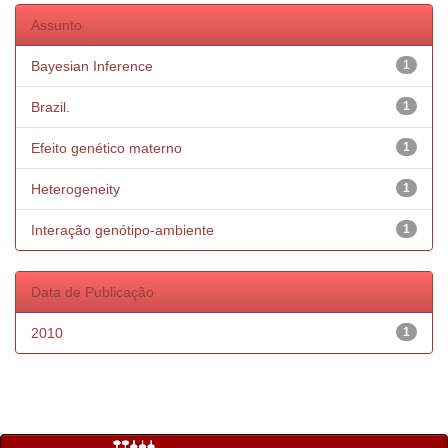
Assunto
Bayesian Inference
1
Brazil.
1
Efeito genético materno
1
Heterogeneity
1
Interação genótipo-ambiente
1
Data de Publicação
2010
1