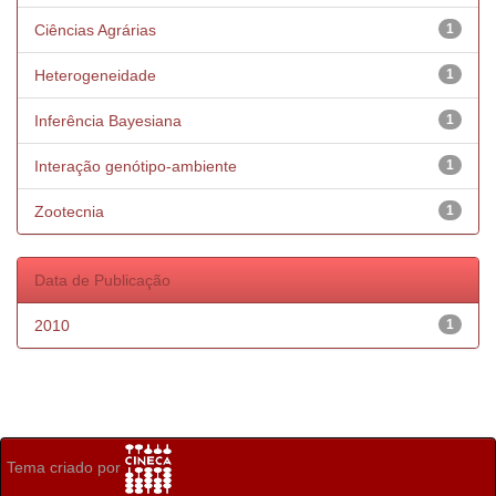
Ciências Agrárias
1
Heterogeneidade
1
Inferência Bayesiana
1
Interação genótipo-ambiente
1
Zootecnia
1
Data de Publicação
2010
1
Tema criado por