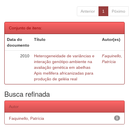
Anterior
1
Póximo
Conjunto de itens:
Data do
Título
Autor(es)
documento
2010
Heterogeneidade de variâncias e
Faquinello,
interação genótipo-ambiente na
Patrícia
avaliação genética em abelhas
Apis mellifera africanizadas para
produção de geléia real
Busca refinada
Autor
Faquinello, Patrícia
1