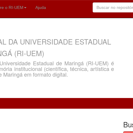
re o RI-UEM
Ajuda
AL DA UNIVERSIDADE ESTADUAL
GÁ (RI-UEM)
a Universidade Estadual de Maringá (RI-UEM) é
ria institucional (científica, técnica, artística e
e Maringá em formato digital.
Bu