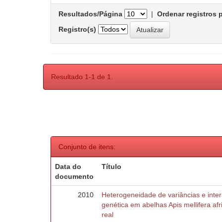
Resultados/Página
|
Ordenar registros 
Registro(s)
Resultado 1-1 de 1.
Conjunto de itens:
Data do
Título
documento
2010
Heterogeneidade de variâncias e inte
genética em abelhas Apis mellifera af
real