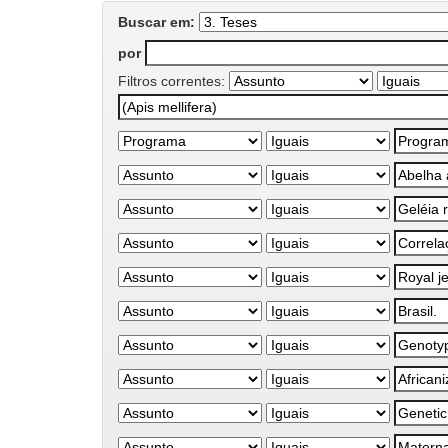
Buscar em:
por
Filtros correntes: