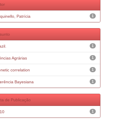
tor
quinello, Patrícia
1
sunto
zil.
1
ências Agrárias
1
netic correlation
1
ferência Bayesiana
1
ta de Publicação
10
1