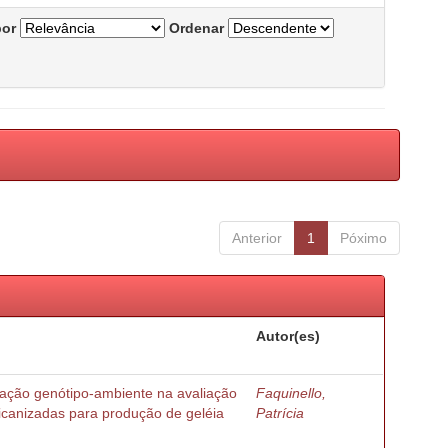
por
Ordenar
Anterior
1
Póximo
Autor(es)
ração genótipo-ambiente na avaliação
Faquinello,
ricanizadas para produção de geléia
Patrícia