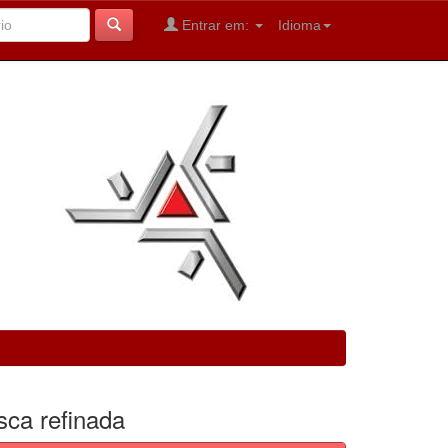
Entrar em:
Idioma
sca refinada