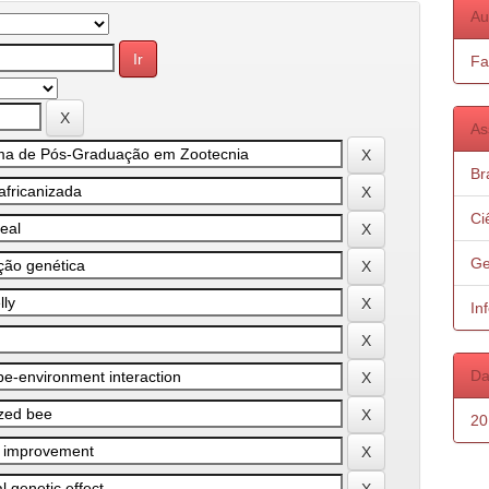
Au
Fa
As
Bra
Ci
Ge
In
Da
20