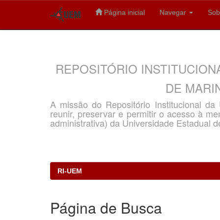
Página inicial
Navegar
Sob
Skip
navigation
REPOSITÓRIO INSTITUCION
DE MARIN
A missão do Repositório Institucional d
reunir, preservar e permitir o acesso à memó
administrativa) da Universidade Estadual d
RI-UEM
Página de Busca