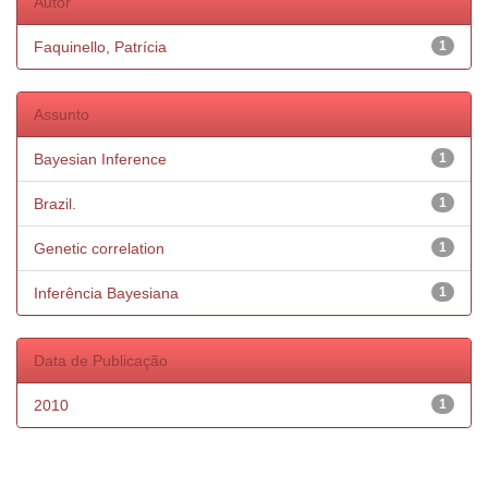
Autor
Faquinello, Patrícia
1
Assunto
Bayesian Inference
1
Brazil.
1
Genetic correlation
1
Inferência Bayesiana
1
Data de Publicação
2010
1