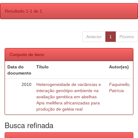
Resultado 1-1 de 1.
Anterior
1
Póximo
Conjunto de itens:
Data do
Título
Autor(es)
documento
2010
Heterogeneidade de variâncias e
Faquinello,
interação genótipo-ambiente na
Patrícia
avaliação genética em abelhas
Apis mellifera africanizadas para
produção de geléia real
Busca refinada