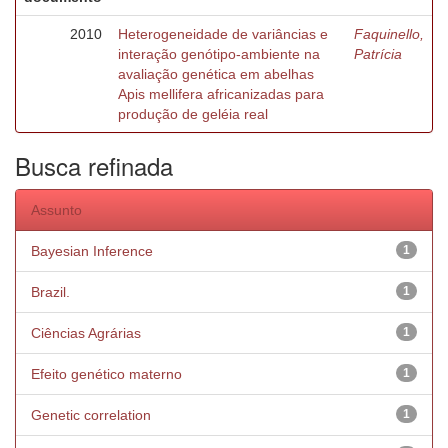
2010
Heterogeneidade de variâncias e
Faquinello,
interação genótipo-ambiente na
Patrícia
avaliação genética em abelhas
Apis mellifera africanizadas para
produção de geléia real
Busca refinada
Assunto
Bayesian Inference
1
Brazil.
1
Ciências Agrárias
1
Efeito genético materno
1
Genetic correlation
1