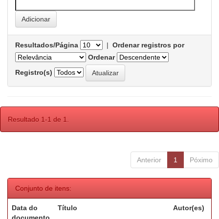
Resultados/Página
|
Ordenar registros por
Ordenar
Registro(s)
Resultado 1-1 de 1.
Anterior
1
Póximo
Conjunto de itens:
Data do
Título
Autor(es)
documento