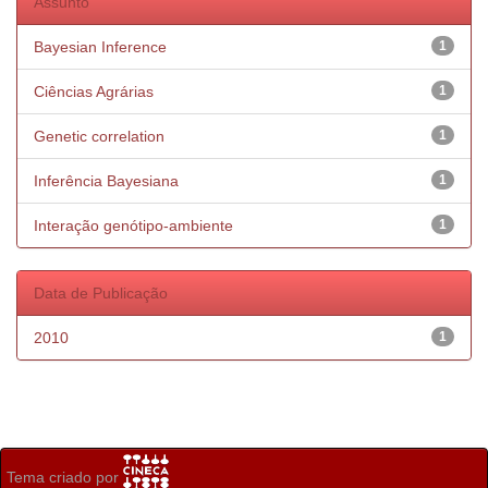
Assunto
Bayesian Inference
1
Ciências Agrárias
1
Genetic correlation
1
Inferência Bayesiana
1
Interação genótipo-ambiente
1
Data de Publicação
2010
1
Tema criado por