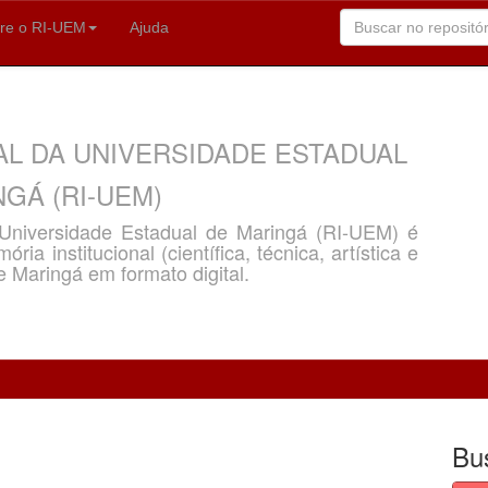
re o RI-UEM
Ajuda
AL DA UNIVERSIDADE ESTADUAL
GÁ (RI-UEM)
a Universidade Estadual de Maringá (RI-UEM) é
ria institucional (científica, técnica, artística e
e Maringá em formato digital.
Bu