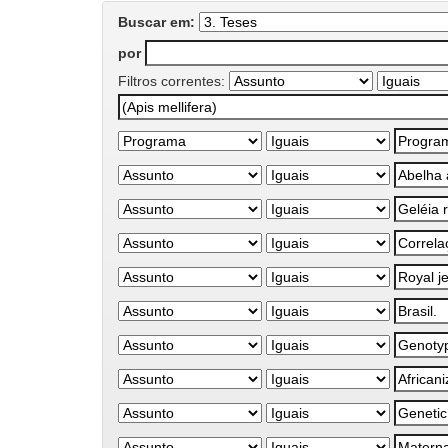
Buscar em:
por
Filtros correntes: