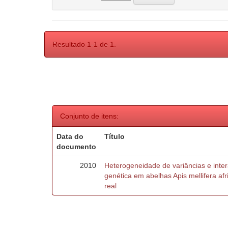
Resultado 1-1 de 1.
Conjunto de itens:
Data do
Título
documento
2010
Heterogeneidade de variâncias e inte
genética em abelhas Apis mellifera af
real