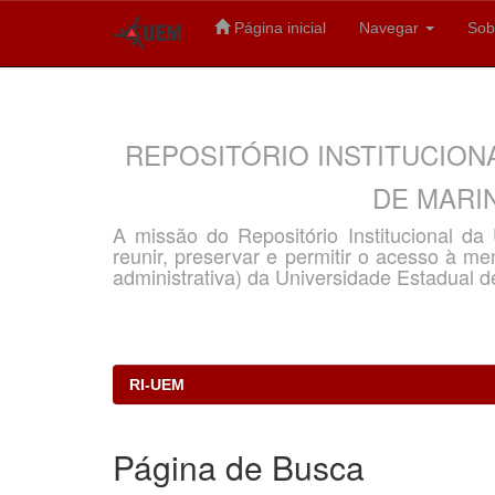
Página inicial
Navegar
Sob
Skip
navigation
REPOSITÓRIO INSTITUCION
DE MARIN
A missão do Repositório Institucional d
reunir, preservar e permitir o acesso à memó
administrativa) da Universidade Estadual d
RI-UEM
Página de Busca