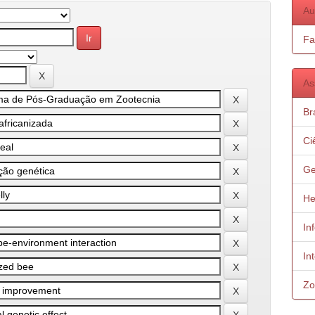
Au
Fa
As
Bra
Ci
Ge
He
In
In
Zo