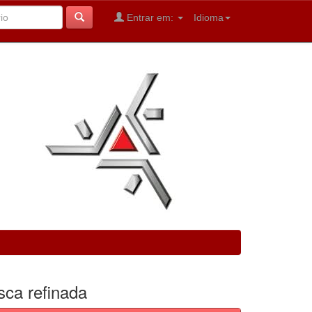
Entrar em:
Idioma
sca refinada