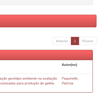
Anterior
1
Póximo
Autor(es)
ração genótipo-ambiente na avaliação
Faquinello,
ricanizadas para produção de geléia
Patrícia