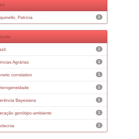
tor
quinello, Patrícia
1
sunto
zil.
1
ências Agrárias
1
netic correlation
1
terogeneidade
1
ferência Bayesiana
1
teração genótipo-ambiente
1
otecnia
1