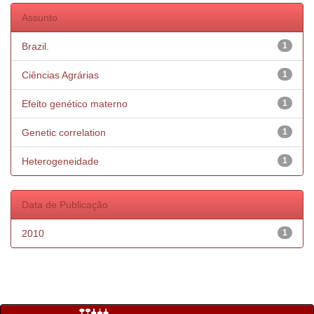
Assunto
Brazil.
1
Ciências Agrárias
1
Efeito genético materno
1
Genetic correlation
1
Heterogeneidade
1
Data de Publicação
2010
1