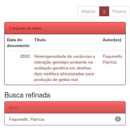
Anterior
1
Póximo
Conjunto de itens:
Data do
Título
Autor(es)
documento
2010
Heterogeneidade de variâncias e
Faquinello,
interação genótipo-ambiente na
Patrícia
avaliação genética em abelhas
Apis mellifera africanizadas para
produção de geléia real
Busca refinada
Autor
Faquinello, Patrícia
1