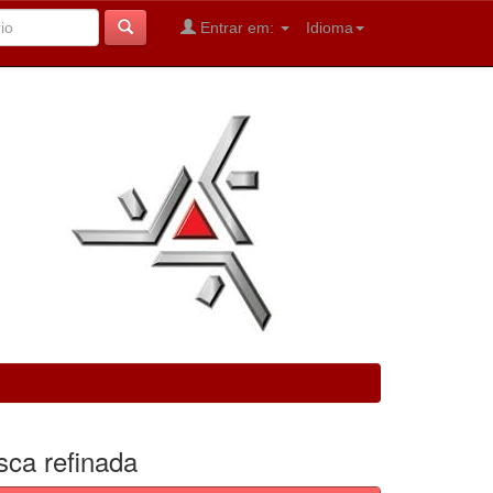
Entrar em:
Idioma
sca refinada