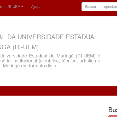
re o RI-UEM
Ajuda
AL DA UNIVERSIDADE ESTADUAL
GÁ (RI-UEM)
a Universidade Estadual de Maringá (RI-UEM) é
ria institucional (científica, técnica, artística e
e Maringá em formato digital.
Bu