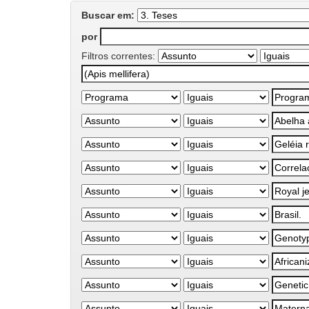
Buscar em:
por
Filtros correntes: