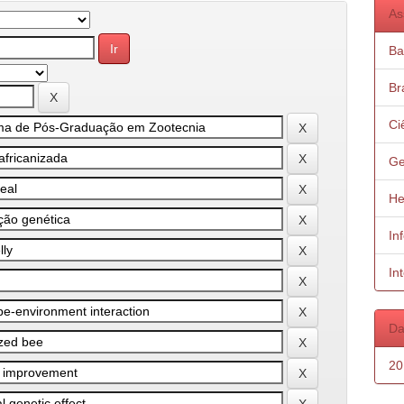
As
Ba
Bra
Ci
Ge
He
In
In
Da
20