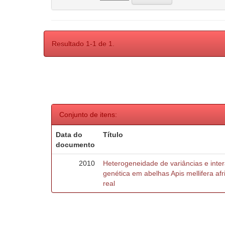
Resultado 1-1 de 1.
Conjunto de itens:
Data do
Título
documento
2010
Heterogeneidade de variâncias e inte
genética em abelhas Apis mellifera af
real