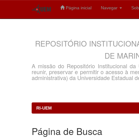
Página inicial
Navegar
Sob
Skip
navigation
REPOSITÓRIO INSTITUCION
DE MARIN
A missão do Repositório Institucional d
reunir, preservar e permitir o acesso à memó
administrativa) da Universidade Estadual d
RI-UEM
Página de Busca