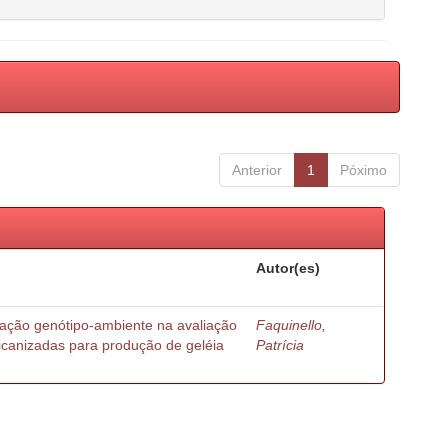
Anterior
1
Póximo
Autor(es)
ração genótipo-ambiente na avaliação
Faquinello,
ricanizadas para produção de geléia
Patrícia