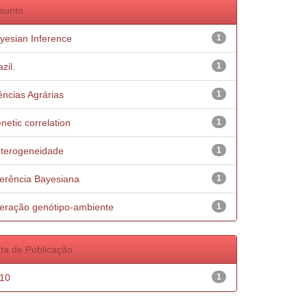
sunto
yesian Inference
1
zil.
1
ências Agrárias
1
netic correlation
1
terogeneidade
1
ferência Bayesiana
1
teração genótipo-ambiente
1
ta de Publicação
10
1