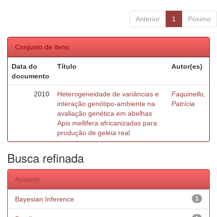
Anterior
1
Póximo
Conjunto de itens:
Data do
Título
Autor(es)
documento
2010
Heterogeneidade de variâncias e
Faquinello,
interação genótipo-ambiente na
Patrícia
avaliação genética em abelhas
Apis mellifera africanizadas para
produção de geléia real
Busca refinada
Assunto
Bayesian Inference
1