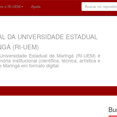
re o RI-UEM
Ajuda
AL DA UNIVERSIDADE ESTADUAL
GÁ (RI-UEM)
a Universidade Estadual de Maringá (RI-UEM) é
ria institucional (científica, técnica, artística e
e Maringá em formato digital.
Bu