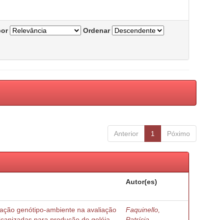
por
Ordenar
Anterior
1
Póximo
Autor(es)
ração genótipo-ambiente na avaliação
Faquinello,
ricanizadas para produção de geléia
Patrícia