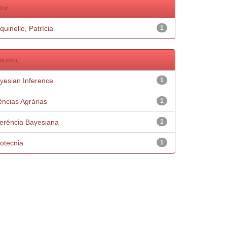
tor
quinello, Patrícia
1
sunto
yesian Inference
1
ências Agrárias
1
ferência Bayesiana
1
otecnia
1