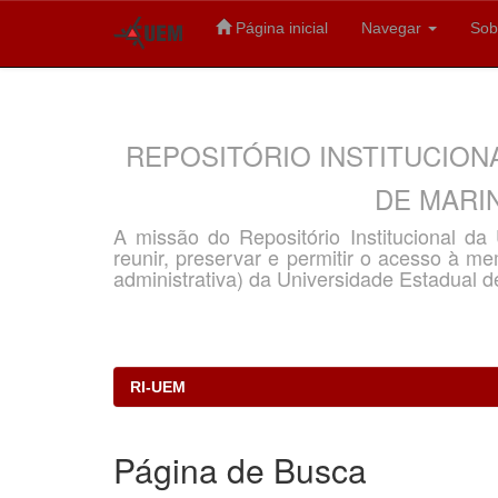
Página inicial
Navegar
Sob
Skip
navigation
REPOSITÓRIO INSTITUCION
DE MARIN
A missão do Repositório Institucional d
reunir, preservar e permitir o acesso à memó
administrativa) da Universidade Estadual d
RI-UEM
Página de Busca