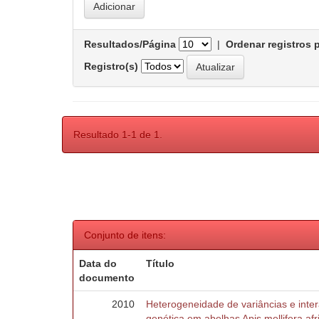
Resultados/Página
|
Ordenar registros 
Registro(s)
Resultado 1-1 de 1.
Conjunto de itens:
Data do
Título
documento
2010
Heterogeneidade de variâncias e inte
genética em abelhas Apis mellifera af