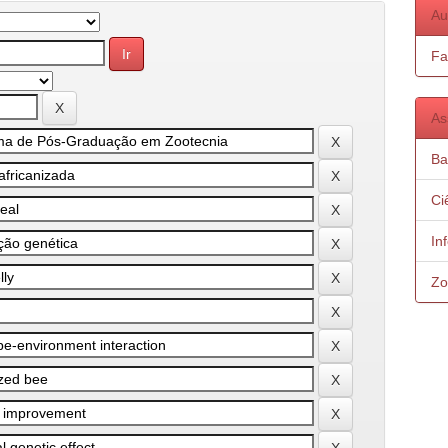
Au
Fa
As
Ba
Ci
In
Zo