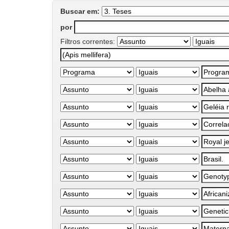
Buscar em:
por
Filtros correntes: