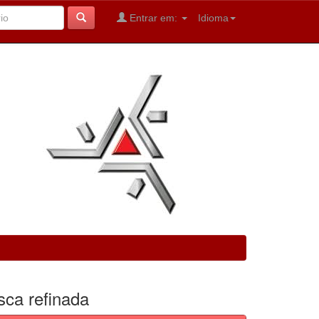
Entrar em:
Idioma
sca refinada