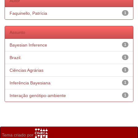
Autor
Faquinello, Patrícia
1
Assunto
Bayesian Inference
1
Brazil.
1
Ciências Agrárias
1
Inferência Bayesiana
1
Interação genótipo-ambiente
1
Tema criado por