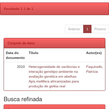
Resultado 1-1 de 1.
Anterior
1
Póximo
Conjunto de itens:
Data do
Título
Autor(es)
documento
2010
Heterogeneidade de variâncias e
Faquinello,
interação genótipo-ambiente na
Patrícia
avaliação genética em abelhas
Apis mellifera africanizadas para
produção de geléia real
Busca refinada