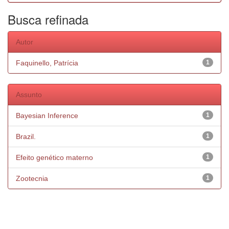
Busca refinada
Autor
Faquinello, Patrícia
1
Assunto
Bayesian Inference
1
Brazil.
1
Efeito genético materno
1
Zootecnia
1