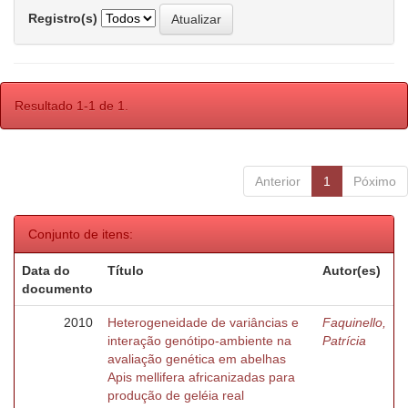
Registro(s)
Resultado 1-1 de 1.
Anterior
1
Póximo
Conjunto de itens:
Data do
Título
Autor(es)
documento
2010
Heterogeneidade de variâncias e
Faquinello,
interação genótipo-ambiente na
Patrícia
avaliação genética em abelhas
Apis mellifera africanizadas para
produção de geléia real