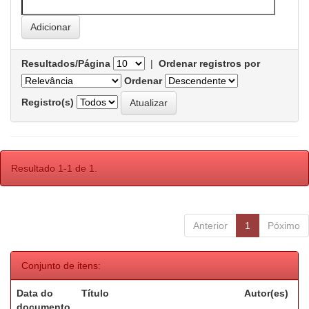
Resultados/Página
|
Ordenar registros por
Ordenar
Registro(s)
Resultado 1-1 de 1.
Anterior
1
Póximo
Conjunto de itens:
Data do
Título
Autor(es)
documento