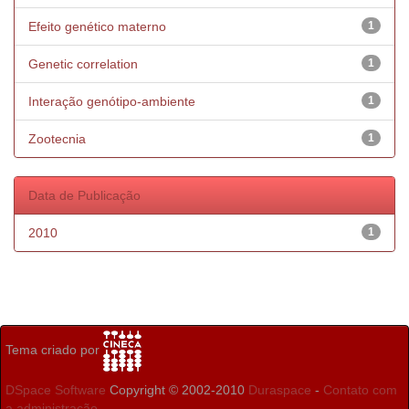
Efeito genético materno
1
Genetic correlation
1
Interação genótipo-ambiente
1
Zootecnia
1
Data de Publicação
2010
1
Tema criado por
DSpace Software
Copyright © 2002-2010
Duraspace
-
Contato com
a administração