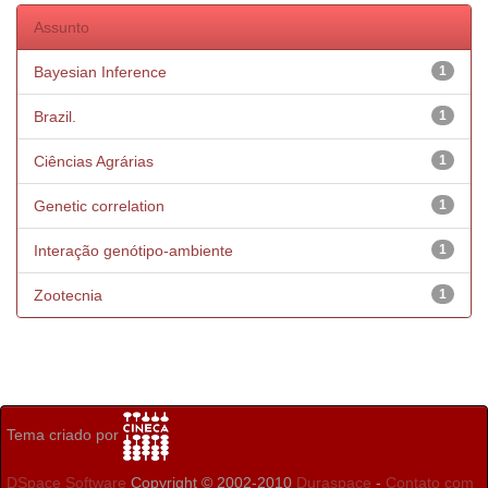
Assunto
Bayesian Inference
1
Brazil.
1
Ciências Agrárias
1
Genetic correlation
1
Interação genótipo-ambiente
1
Zootecnia
1
Tema criado por
DSpace Software
Copyright © 2002-2010
Duraspace
-
Contato com