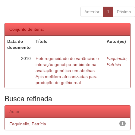
Anterior
1
Póximo
Conjunto de itens:
Data do
Título
Autor(es)
documento
2010
Heterogeneidade de variâncias e
Faquinello,
interação genótipo-ambiente na
Patrícia
avaliação genética em abelhas
Apis mellifera africanizadas para
produção de geléia real
Busca refinada
Autor
Faquinello, Patrícia
1