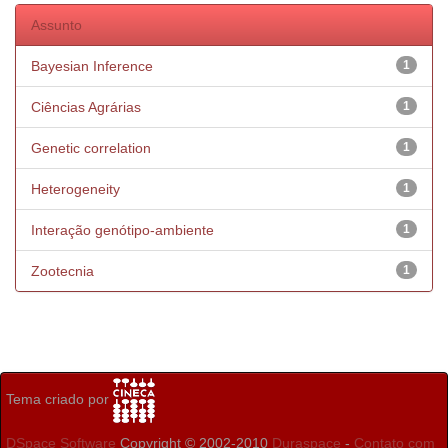
Assunto
Bayesian Inference
1
Ciências Agrárias
1
Genetic correlation
1
Heterogeneity
1
Interação genótipo-ambiente
1
Zootecnia
1
Tema criado por
DSpace Software
Copyright © 2002-2010
Duraspace
-
Contato com