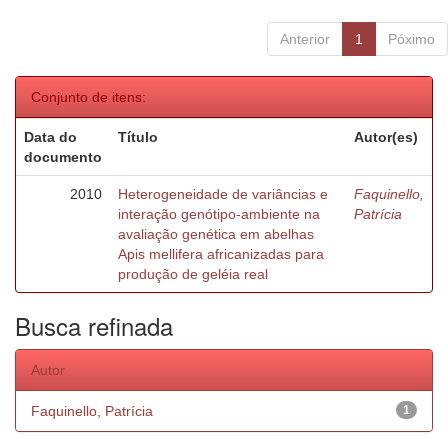
Anterior
1
Póximo
Conjunto de itens:
Data do
Título
Autor(es)
documento
2010
Heterogeneidade de variâncias e
Faquinello,
interação genótipo-ambiente na
Patrícia
avaliação genética em abelhas
Apis mellifera africanizadas para
produção de geléia real
Busca refinada
Autor
Faquinello, Patrícia
1