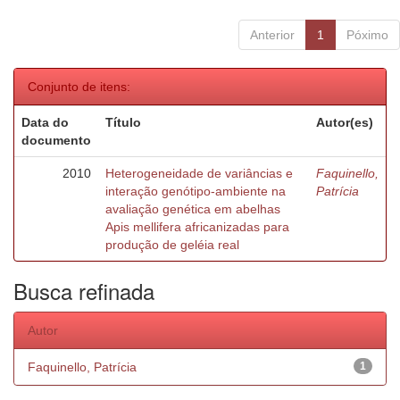
Anterior
1
Póximo
Conjunto de itens:
Data do
Título
Autor(es)
documento
2010
Heterogeneidade de variâncias e
Faquinello,
interação genótipo-ambiente na
Patrícia
avaliação genética em abelhas
Apis mellifera africanizadas para
produção de geléia real
Busca refinada
Autor
Faquinello, Patrícia
1