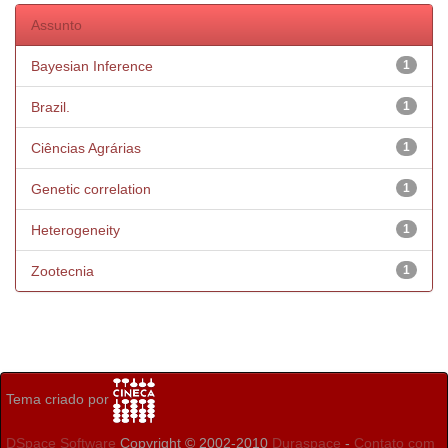
Assunto
Bayesian Inference
1
Brazil.
1
Ciências Agrárias
1
Genetic correlation
1
Heterogeneity
1
Zootecnia
1
Tema criado por
DSpace Software
Copyright © 2002-2010
Duraspace
-
Contato com