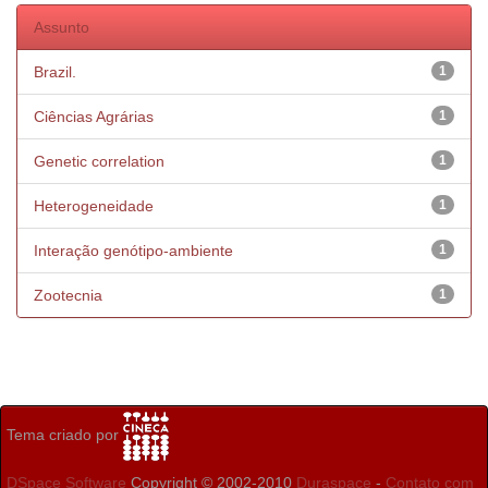
Assunto
Brazil.
1
Ciências Agrárias
1
Genetic correlation
1
Heterogeneidade
1
Interação genótipo-ambiente
1
Zootecnia
1
Tema criado por
DSpace Software
Copyright © 2002-2010
Duraspace
-
Contato com