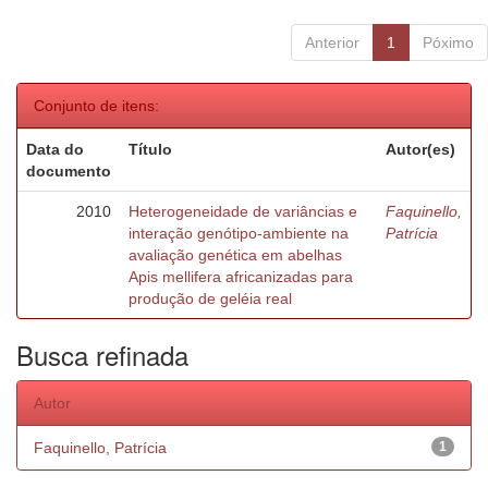
Anterior
1
Póximo
Conjunto de itens:
Data do
Título
Autor(es)
documento
2010
Heterogeneidade de variâncias e
Faquinello,
interação genótipo-ambiente na
Patrícia
avaliação genética em abelhas
Apis mellifera africanizadas para
produção de geléia real
Busca refinada
Autor
Faquinello, Patrícia
1