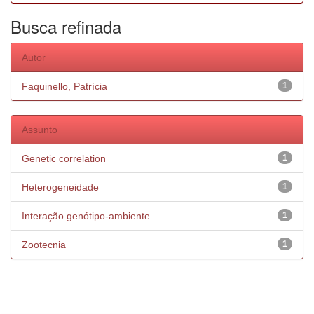
Busca refinada
Autor
Faquinello, Patrícia
1
Assunto
Genetic correlation
1
Heterogeneidade
1
Interação genótipo-ambiente
1
Zootecnia
1