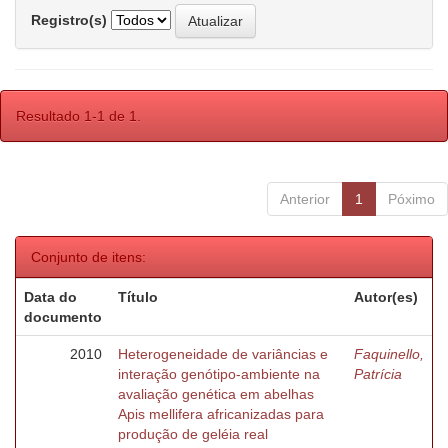
Registro(s)
Resultado 1-1 de 1.
Anterior
1
Póximo
Conjunto de itens:
Data do
Título
Autor(es)
documento
2010
Heterogeneidade de variâncias e
Faquinello,
interação genótipo-ambiente na
Patrícia
avaliação genética em abelhas
Apis mellifera africanizadas para
produção de geléia real