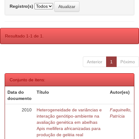
Registro(s)
Resultado 1-1 de 1.
Anterior
1
Póximo
Conjunto de itens:
Data do
Título
Autor(es)
documento
2010
Heterogeneidade de variâncias e
Faquinello,
interação genótipo-ambiente na
Patrícia
avaliação genética em abelhas
Apis mellifera africanizadas para
produção de geléia real