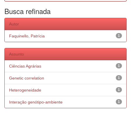
Busca refinada
Autor
Faquinello, Patrícia
1
Assunto
Ciências Agrárias
1
Genetic correlation
1
Heterogeneidade
1
Interação genótipo-ambiente
1