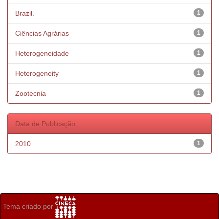
Brazil.
1
Ciências Agrárias
1
Heterogeneidade
1
Heterogeneity
1
Zootecnia
1
Data de Publicação
2010
1
Tema criado por